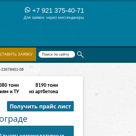
+7 921 375-40-71
Для заявок через мессенджеры
СТАВИТЬ ЗАЯВКУ
-23078401-08
532
тонн
32766
тонн
иям и ТУ
из артбетона
Получить прайс лист
гограде
50 тысяч номенклатурных