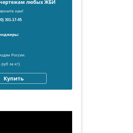
о чертежам любых ЖБИ
звоните нам!
00) 301-17-45
сенджеры:
родам России.
 руб за кг).
Купить