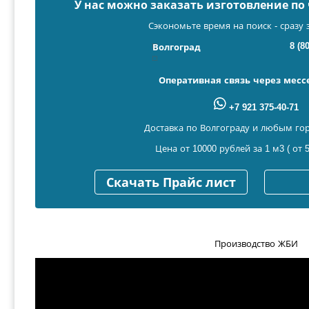
У нас можно заказать изготовление п
Сэкономьте время на поиск - сразу 
8 (8
Волгоград
Оперативная связь через мес
+7 921 375-40-71
Доставка по Волгограду и любым го
Цена от 10000 рублей за 1 м3 ( от 5
Скачать Прайс лист
Производство ЖБИ