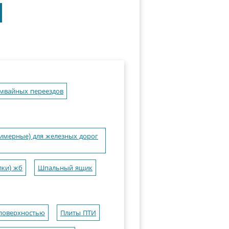
мвайных переездов
имерные) для железных дорог
лки) жб
Шпальный ящик
поверхностью
Плиты ПТИ