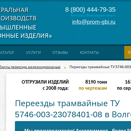
8 (800) 444-79-35
Волгоград и Волгоградская область
info@prom-gbi.ru
О
КАТАЛОГ
УСЛУГИ
ОТЗЫВЫ
КОНТАКТЫ
Плиты переезда железнодорожные
Переезды трамвайные ТУ 5746-003
ОТГРУЗИЛИ ИЗДЕЛИЙ
32766
тонн
65
с 2008 года:
по чертежам
по сер
Переезды трамвайные ТУ
5746-003-23078401-08 в Вол
Мы производители! Ассортимент - более 