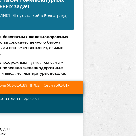
ьных задач.
8401-08 с доставкой в Волгоградe,
я безопасных железнодорожных
го высококачественного бетона.
ными или резиновыми изделиями,
.
езнодорожным путям, тем самым
ы переезда железнодорожные
 и высоких температурах воздуха.
рия 501-01-6.89 НПЖ.2
Серия 501-01-
сота плиты переезда;
, для
иях.