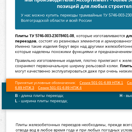
позиций для любых cтроител
У нас можно купить переезды трамвайные ТУ 5746-003-2307
Волгоградской области и всей России
Плиты ТУ 5746-003-23078401-08
, которые изготавливаются
дл
переездов
, состоят из резиновых элементов и армированно
Именно такие изделия берут верх над другими железобетон
которые наделены похожими функциями и предназначением
Правильно изготовленные изделия, плотно прилегают к жел
сохраняют первоначальную ширину рельсовой колеи.
Плит
могут качественно эксплуатироваться даже при очень низких
Принятые условные обозначения:
Серия 501-01-6.89 НПЖ.1
Се
6.89 НПЖ.3
Серия 501-01-6.89 НПЖ.4
B
- длина плиты переезда;
H
- вы
L
- ширина плиты переезда;
Плиты железобетонных переездов необходимы, прежде всего
отвода вод в любое время года и при любых погодных услов