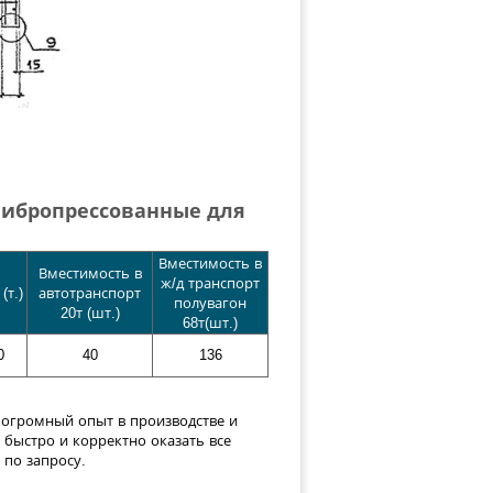
 вибропрессованные для
Вместимость в
Вместимость в
ж/д транспорт
(т.)
автотранспорт
полувагон
20т (шт.)
68т(шт.)
0
40
136
огромный опыт в производстве и
быстро и корректно оказать все
 по запросу.