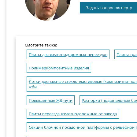
Задать вопрос эксперту
Смотрите также:
Плиты для железнодорожных переездов
Плиты тра
Полимеркомпозитные изделия
Лотки дренажные стеклопластиковые (композитно-пол
жби
Повышенные ЖД-пути
Распорки (подшпальные ба
Плиты переезда железнодорожные от завода
Секции блочной посадочной платформы с рельефной 