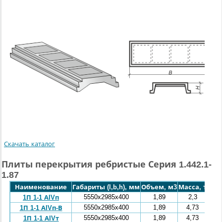
Скачать каталог
Плиты перекрытия ребристые Серия 1.442.1-
1.87
Наименование
Габариты (l,b,h), мм
Объем, м3
Масса, т
5550x2985x400
1,89
2,3
1П 1-1 АIVп
5550x2985x400
1,89
4,73
1П 1-1 АIVп-В
5550x2985x400
1,89
4,73
1П 1-1 АIVт