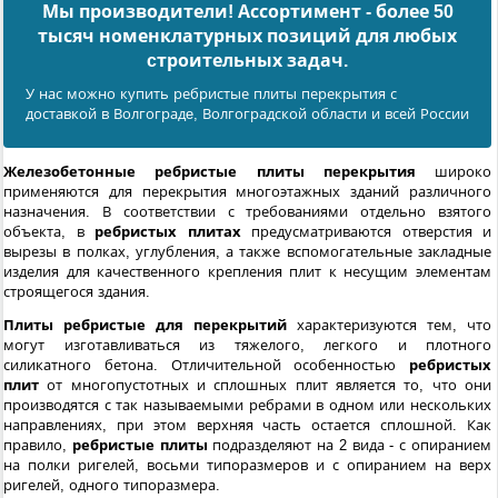
Мы производители! Ассортимент - более 50
тысяч номенклатурных позиций для любых
cтроительных задач.
У нас можно купить ребристые плиты перекрытия с
доставкой в Волгоградe, Волгоградской области и всей России
Железобетонные
ребристые плиты перекрытия
широко
применяются для перекрытия многоэтажных зданий различного
назначения. В соответствии с требованиями отдельно взятого
объекта, в
ребристых плитах
предусматриваются отверстия и
вырезы в полках, углубления, а также вспомогательные закладные
изделия для качественного крепления плит к несущим элементам
строящегося здания.
Плиты ребристые для перекрытий
характеризуются тем, что
могут изготавливаться из тяжелого, легкого и плотного
силикатного бетона. Отличительной особенностью
ребристых
плит
от многопустотных и сплошных плит является то, что они
производятся с так называемыми ребрами в одном или нескольких
направлениях, при этом верхняя часть остается сплошной. Как
правило,
ребристые плиты
подразделяют на 2 вида - с опиранием
на полки ригелей, восьми типоразмеров и с опиранием на верх
ригелей, одного типоразмера.