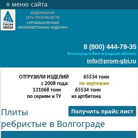
≡
меню сайта
8 (800) 444-79-35
Волгоград и Волгоградская область
info@prom-gbi.ru
ОТГРУЗИЛИ ИЗДЕЛИЙ
262142
тонн
с 2008 года:
по чертежам
238342
тонн
262142
тонн
по сериям и ТУ
из артбетона
Плиты
Получить прайс лист
ребристые в Волгограде