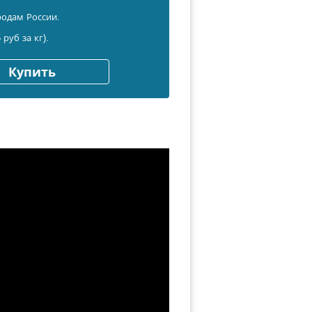
родам России.
 руб за кг).
Купить