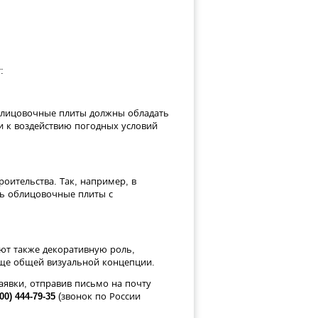
:
облицовочные плиты должны обладать
 к воздействию погодных условий
оительства. Так, например, в
ать облицовочные плиты с
т также декоративную роль,
юще общей визуальной концепции.
аявки, отправив письмо на почту
00) 444-79-35
(звонок по России