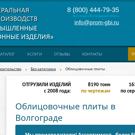
8 (800) 444-79-35
Волгоград и Волгоградская область
info@prom-gbi.ru
О
КАТАЛОГ
УСЛУГИ
ОТЗЫВЫ
КОНТАКТЫ
роительство
Без категории
Облицовочные плиты
ОТГРУЗИЛИ ИЗДЕЛИЙ
16382
тонн
32
с 2008 года:
по чертежам
по сер
Облицовочные плиты в
Волгограде
Мы производители! Ассортимент - более 