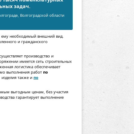
ьных задач.
лгоградe, Волгоградской области
т ему необходимый внешний вид.
шленного и гражданского
существляет производство и
оряжении имеется сеть строительных
женная логистика обеспечивает
имо выполнения работ
по
 изделия также и
по
амым выгодным ценам, без участия
зводства гарантирует выполнение