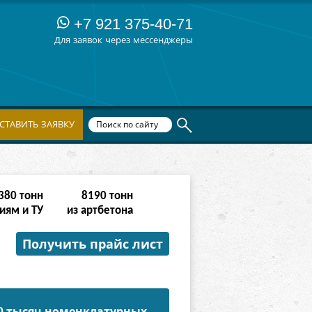
+7 921 375-40-71
Для заявок через мессенджеры
СТАВИТЬ ЗАЯВКУ
764
тонн
16382
тонн
иям и ТУ
из артбетона
Получить прайс лист
50 тысяч номенклатурных