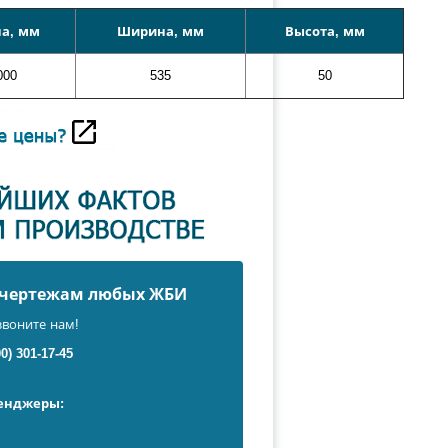
а, мм
Ширина, мм
Высота, мм
000
535
50
о чертежам любых ЖБИ
звоните нам!
00) 301-17-45
сенджеры: