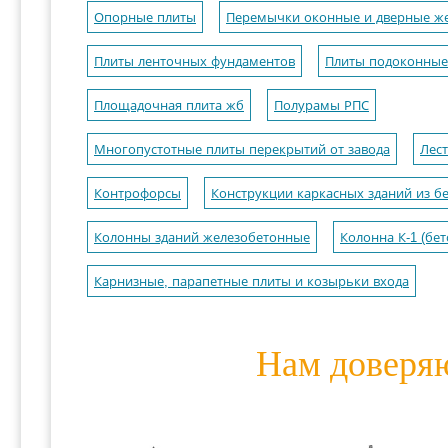
Опорные плиты
Перемычки оконные и дверные ж
Плиты ленточных фундаментов
Плиты подоконные
Площадочная плита жб
Полурамы РПС
Многопустотные плиты перекрытий от завода
Лес
Контрофорсы
Конструкции каркасных зданий из б
Колонны зданий железобетонные
Колонна К-1 (бет
Карнизные, парапетные плиты и козырьки входа
Нам доверя