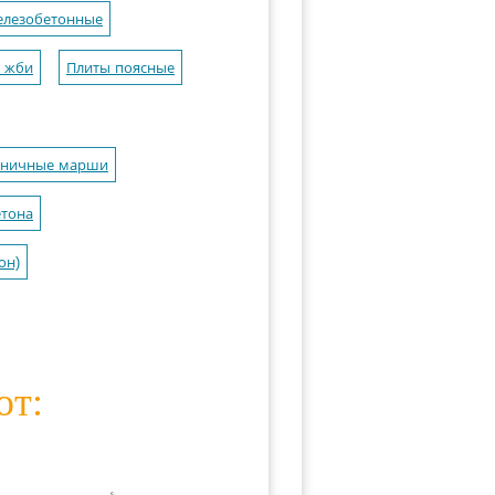
елезобетонные
 жби
Плиты поясные
тничные марши
етона
он)
ют: