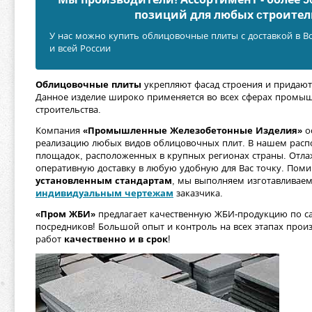
позиций для любых cтроител
У нас можно купить облицовочные плиты с доставкой в Во
и всей России
Облицовочные плиты
укрепляют фасад строения и придаю
Данное изделие широко применяется во всех сферах промы
строительства.
Компания
«Промышленные Железобетонные Изделия»
о
реализацию любых видов облицовочных плит. В нашем расп
площадок, расположенных в крупных регионах страны. Отла
оперативную доставку в любую удобную для Вас точку. Пом
установленным стандартам
, мы выполняем изготавливаем
индивидуальным чертежам
заказчика.
«Пром ЖБИ»
предлагает качественную ЖБИ-продукцию по с
посредников! Большой опыт и контроль на всех этапах прои
работ
качественно
и в срок
!