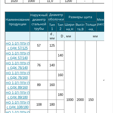
1020
1000
11,0
1200
-
Диаметр
Наружный
Размеры щита
оболочки
Наименование
диаметр
Межосево
продукции
стальной
расстоян
Шири-
Высо-
Толщи
Тип
Тип
трубы
1
2
на,Н
та,В
-на,
d ,
D , мм
мм
мм
НО 1-1П ППУ-П
57
125
с ОДК 57/125
НО 1-1П ППУ-П
140
с ОДК 57/140
НО 1-1П ППУ-П
76
140
с ОДК 76/140
НО 1-1П ППУ-П
160
с ОДК 76/160
400
НО 1-1П ППУ-П
89
160
с ОДК 89/160
НО 1-1П ППУ-П
180
с ОДК 89/180
1000
2000
150
НО 1-1П ППУ-П
108
180
с ОДК 108/180
НО 1-1П ППУ-П