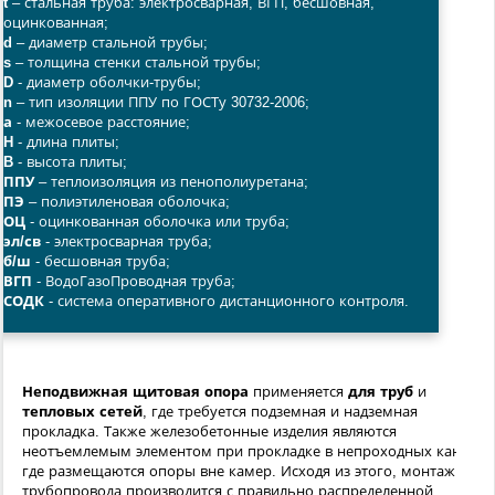
t
– стальная труба: электросварная, ВГП, бесшовная,
оцинкованная;
d
– диаметр стальной трубы;
s
– толщина стенки стальной трубы;
D
- диаметр оболчки-трубы;
n
– тип изоляции ППУ по ГОСТу 30732-2006;
а
- межосевое расстояние;
H
- длина плиты;
B
- высота плиты;
ППУ
– теплоизоляция из пенополиуретана;
ПЭ
– полиэтиленовая оболочка;
ОЦ
- оцинкованная оболочка или труба;
эл/св
- электросварная труба;
б/ш
- бесшовная труба;
ВГП
- ВодоГазоПроводная труба;
СОДК
- система оперативного дистанционного контроля.
Неподвижная щитовая опора
применяется
для труб
и
тепловых сетей
, где требуется подземная и надземная
прокладка. Также железобетонные изделия являются
неотъемлемым элементом при прокладке в непроходных каналах
где размещаются опоры вне камер. Исходя из этого, монтаж
трубопровода производится с правильно распределенной