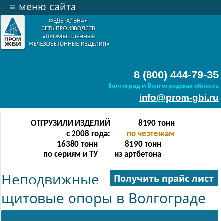
≡
меню сайта
8 (800) 444-79-35
Волгоград и Волгоградская область
info@prom-gbi.ru
ОТГРУЗИЛИ ИЗДЕЛИЙ
32766
тонн
с 2008 года:
по чертежам
65532
тонн
32766
тонн
по сериям и ТУ
из артбетона
Неподвижные
Получить прайс лист
щитовые опоры в Волгограде