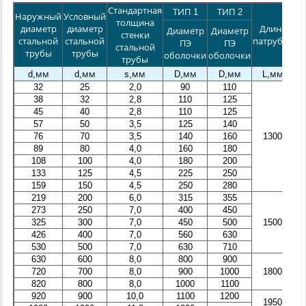
Стандартная
ТИП 1
ТИП 2
Г
Наружный
Условный
толщина
диаметр
диаметр
Длина
Диаметр
Диаметр
стенки
стальной
стальной
патрубка
ПЭ
ПЭ
Дл
стальной
трубы
трубы
оболочки
оболочки
трубы
d,мм
d,мм
s,мм
D,мм
D,мм
L,мм
H
32
25
2,0
90
110
38
32
2,8
110
125
45
40
2,8
110
125
57
50
3,5
125
140
76
70
3,5
140
160
1300
1
89
80
4,0
160
180
108
100
4,0
180
200
133
125
4,5
225
250
159
150
4,5
250
280
219
200
6,0
315
355
273
250
7,0
400
450
1
325
300
7,0
450
500
1500
426
400
7,0
560
630
2
530
500
7,0
630
710
630
600
8,0
800
900
2
720
700
8,0
900
1000
1800
820
800
8,0
1000
1100
920
900
10,0
1100
1200
2
1950