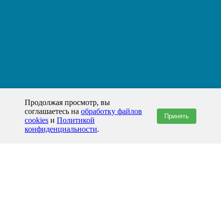
Продолжая просмотр, вы
соглашаетесь на
обработку файлов
Принять
cookies
и
Политикой
конфиденциальности
.
+7(800)444-79-35
звонок по России бесплатный
+7 (812) 565-17-28
ООО "ЖБИ и Архитектура" © 2008-2026
Волгоград и Волгоградская область
info@prom-gbi.ru
volgograd.prom-gbi.ru