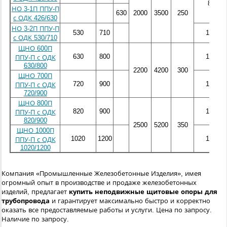
800
НО 3-1П ППУ-П
630
2000
3500
250
с ОДК 426/630
НО 3-2П ППУ-П
530
710
1000
с ОДК 530/710
ЩНО 600П
630
800
1300
ППУ-П с ОДК
630/800
2200
4200
300
ЩНО 700П
720
900
1400
ППУ-П с ОДК
720/900
ЩНО 800П
820
900
1400
ППУ-П с ОДК
820/900
2500
5200
350
ЩНО 1000П
1020
1200
1700
ППУ-П с ОДК
1020/1200
Компания «Промышленные Железобетонные Изделия», имея
огромный опыт в производстве и продаже железобетонных
изделий, предлагает
купить неподвижные щитовые опоры
для
трубопровода
и гарантирует максимально быстро и корректно
оказать все предоставляемые работы и услуги.
Цена по запросу.
Наличие по запросу.